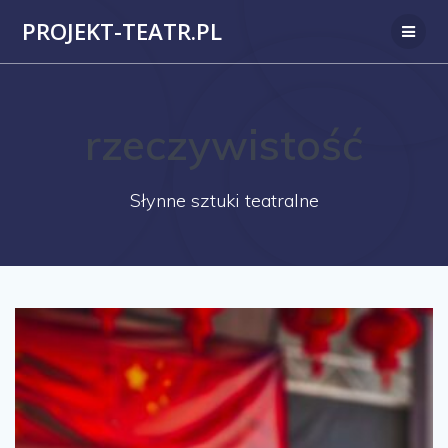
Przejdź
PROJEKT-TEATR.PL
do
treści
rzeczywistość
Słynne sztuki teatralne