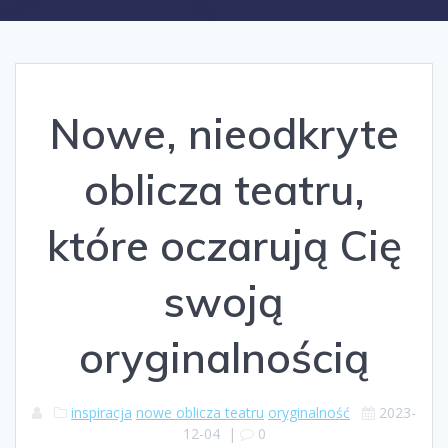
Nowe, nieodkryte
oblicza teatru,
które oczarują Cię
swoją
oryginalnością
inspiracja
nowe oblicza teatru
oryginalność
2023-
12-04
|
0