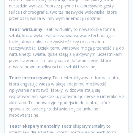
narzędzie wyrazu. Poprzez płynne i ekspresywne gesty,
tańce i choreografie, tworzą niezwykłe widowiska, które
przenoszą widza w inny wymiar emocji i doznań.
Teatr wirtualny
Teatr wirtualny to nowatorska forma
sztuki, która wykorzystuje zaawansowane technologie,
takie jak wirtualna rzeczywistość czy rozszerzona
rzeczywistość. Dzięki temu widzowie mogą przenieść się do
wirtualnego świata, gdzie stają się aktywnymi uczestnikami
przedstawienia. To fascynujące doświadczenie, które
otwiera nowe możliwości dla sztuki teatralnej.
Teatr interaktywny
Teatr interaktywny to forma teatru,
która angażuje widza w akcję i daje mu możliwość
wpływania na rozwój fabuły. Widzowie stają się
współtwórcami spektaklu, podejmując decyzje i interakcje z
aktorami. To innowacyjne podejście do teatru, które
sprawia, że każde przedstawienie jest unikalne i
niepowtarzalne.
Teatr eksperymentalny
Teatr eksperymentalny to
przestrzeń dla artystów, którzy poszukują nowych form