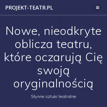
Przejdź
PROJEKT-TEATR.PL
do
treści
Nowe, nieodkryte
oblicza teatru,
które oczarują Cię
swoją
oryginalnością
Słynne sztuki teatralne