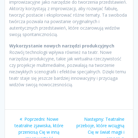
improwizacyjne jako narzędzie do tworzenia przedstawień.
Aktorzy korzystają z improwizacji, aby rozwijać fabułę,
tworzyć postacie i eksplorować różne tematy. Ta swoboda
twórcza pozwala na powstanie oryginalnych i
autentycznych przedstawień, które oczarowują widzów
swoją spontanicznością.
Wykorzystanie nowych narzędzi produkcyjnych
Rozwój technologii wpływa również na teatr. Nowe
narzędzia produkcyjne, takie jak wirtualna rzeczywistość
czy projekcje multimedialne, pozwalają na tworzenie
niezwykłych scenografii i efektów specjalnych. Dzięki temu
teatr staje się jeszcze bardziej innowacyjny i przyciąga
widzów swoją nowoczesnością.
Nawigacja
Poprzedni
Następny
Poprzedni:
Nowe
Następny:
Teatralne
wpisu
wpis:
wpis:
teatralne zjawiska, które
przeboje, które wciągną
przeniosą Cię w inną
Cię w świat magii i